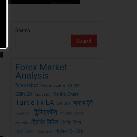
Search
Search
0
Forex Market
Analysis
forex robot
Free Indicator
GBPJPY
GBPUSD
Renko Chart
Indicator
Turtle Fx EA
অ্যাকাউন্ট
XAUUSD
ইন্ডিকেটর
কপি ট্রেড
কৌশল
অ্যাকাউন্ট টাইপ
ট্রেডিং টাইম
ট্রেডিং টিপস
গোল্ড ট্রেডিং
ট্রেডিং স্ট্রাটেজি
ট্রেডিং টেকনিক
ট্রেডিং প্লান