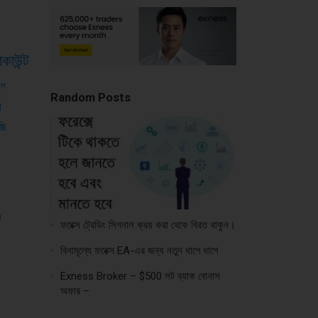
াকাউন্ট
শল
Random Posts
স
জি
স
ফরেক্স ট্রেডিং সিগনাল ক্রয় করা থেকে বিরত থাকুন।
বিনামূল্যে ফরেক্স EA-এর জন্য নতুন ধাপে ধাপে
Exness Broker – $500 লট ব্যাক বোনাস
অফার –