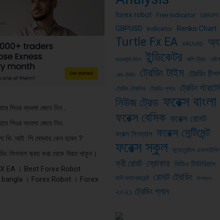
forex robot
Free Indicator
GBPJPY
GBPUSD
Renko Chart
Indicator
Turtle Fx EA
অ্য
XAUUSD
ইন্ডিকেটর
কপি ট্রেড
কৌ
অ্যাকাউন্ট টাইপ
ট্রেডিং টাইম
ট্রেডিং টিপ
গোল্ড ট্রেডিং
ট্রেডিং স্ট্রাটে
ট্রেডিং টেকনিক
ট্রেডিং প্লান
ফরেক্স বাংলা
নিউজ ট্রেড
ভাবে পিওর ব্যবসা জেনে নিন…
ফরেক্স বেসিক
ফরেক্স রোবট
ভাবে পিওর ব্যবসা জেনে নিন.
ফরেক্স সেন্টিমেন্ট
ফরেক্স সিগন্যাল
ংলা ভি .আই. পি মেম্বার কেন হবেন ?
ফরেক্স স্কুল
ফান্ডামেন্টাল এনালাইসি
রেডিং সিগনাল ক্রয় করা থেকে বিরত থাকুন।
ব্রোকার
ফ্রী রোবট
ভিডিও টিউটরিয়াল
FX EA । Best Forex Robot
রোবট ট্রেডিং
মানি ম্যানেজমেন্ট
 bangla । Forex Robot । Forex
সিগন্যাল
২০২১ ট্রেডিং প্লান