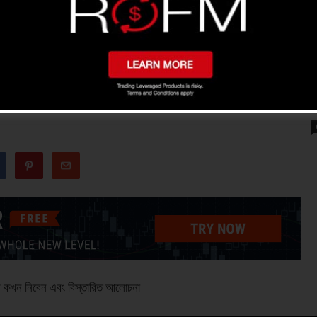
urtle Fx Ea রোবট , জীবনের সেরা রোবট
, জীবনের সেরা রোবট
ি কখন নিবেন এবং বিস্তারিত আলোচনা