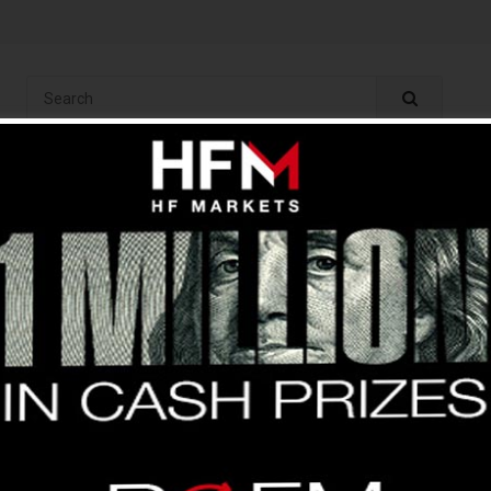
ং
অ্যানালাইসিস
ইন্ডিকেটর
বেসিক
ব্রোকার
কপি ট্রেড
ফ