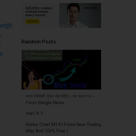
াকাউন্ট
শল
Random Posts
স
জি
স
কখন নিউজটি ট্রেড করা উচিত, এবং কখন নয় –
Forex Bangla News
ফরেক্স কি ?
Renko Chart MT4 | Forex New Trading
Way And 100% Free |