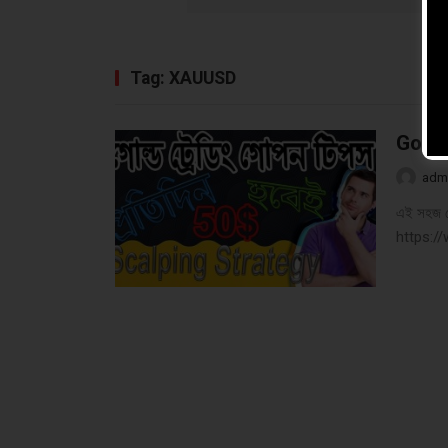
Tag:
XAUUSD
Gold 
adm
এই সহজ সো
https: