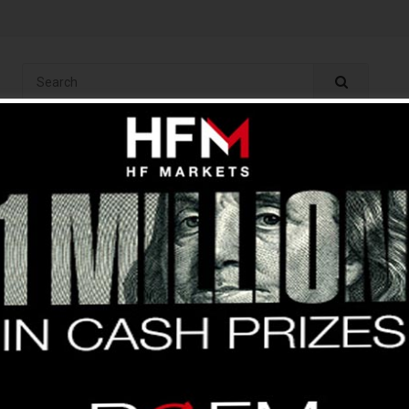
ং
অ্যানালাইসিস
ইন্ডিকেটর
বেসিক
ব্রোকার
কপি ট্রেড
ফ