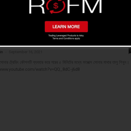
Forex Trading Scalping Strategy
in
-
September 16, 2021
নার ট্রেডিং কৌশলটি ব্যবহার করে পরের ৫ মিনিটের মধ্যে ফরেক্সে সোনার মাথার তালু শিখুন।
//www.youtube.com/watch?v=QQ_8dC-j6d8