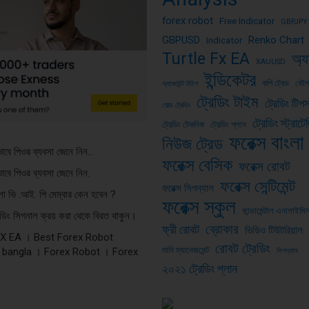
forex robot
Free Indicator
GBPJPY
GBPUSD
Renko Chart
Indicator
Turtle Fx EA
অ্য
XAUUSD
ইন্ডিকেটর
কপি ট্রেড
কৌ
অ্যাকাউন্ট টাইপ
ট্রেডিং টাইম
ট্রেডিং টিপ
গোল্ড ট্রেডিং
ট্রেডিং স্ট্রাটে
ট্রেডিং টেকনিক
ট্রেডিং প্লান
ফরেক্স বাংলা
নিউজ ট্রেড
ভাবে পিওর ব্যবসা জেনে নিন…
ফরেক্স বেসিক
ফরেক্স রোবট
ভাবে পিওর ব্যবসা জেনে নিন.
ফরেক্স সেন্টিমেন্ট
ফরেক্স সিগন্যাল
ংলা ভি .আই. পি মেম্বার কেন হবেন ?
ফরেক্স স্কুল
ফান্ডামেন্টাল এনালাইসি
রেডিং সিগনাল ক্রয় করা থেকে বিরত থাকুন।
ব্রোকার
ফ্রী রোবট
ভিডিও টিউটরিয়াল
FX EA । Best Forex Robot
রোবট ট্রেডিং
মানি ম্যানেজমেন্ট
 bangla । Forex Robot । Forex
সিগন্যাল
২০২১ ট্রেডিং প্লান