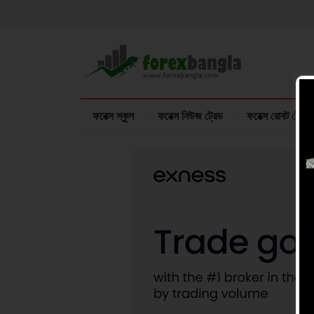
ফরেক্স স্কুল
ফরেক্স নিউজ ট্রেড
ফরেক্স রোবট ট্রেডি