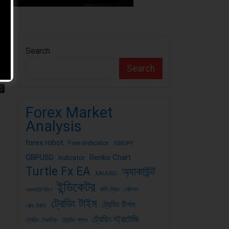
Search
Search
0
Forex Market
Analysis
forex robot
Free Indicator
GBPJPY
GBPUSD
Renko Chart
Indicator
Turtle Fx EA
অ্যাকাউন্ট
XAUUSD
ইন্ডিকেটর
কপি ট্রেড
কৌশল
অ্যাকাউন্ট টাইপ
ট্রেডিং টাইম
ট্রেডিং টিপস
গোল্ড ট্রেডিং
ট্রেডিং স্ট্রাটেজি
ট্রেডিং টেকনিক
ট্রেডিং প্লান