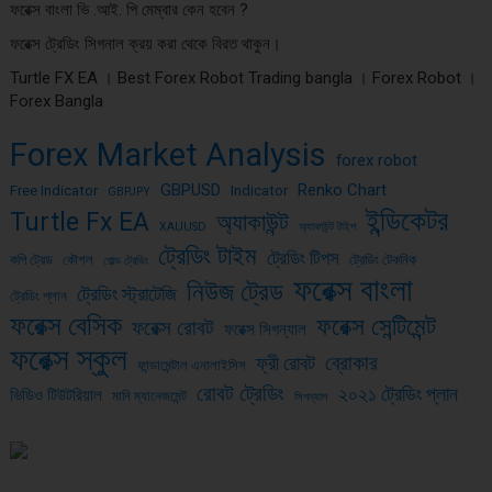
ফরেক্স বাংলা ভি .আই. পি মেম্বার কেন হবেন ?
ফরেক্স ট্রেডিং সিগনাল ক্রয় করা থেকে বিরত থাকুন।
Turtle FX EA । Best Forex Robot Trading bangla । Forex Robot ।
Forex Bangla
Forex Market Analysis
forex robot
GBPUSD
Renko Chart
Free Indicator
Indicator
GBPJPY
ইন্ডিকেটর
Turtle Fx EA
অ্যাকাউন্ট
XAUUSD
অ্যাকাউন্ট টাইপ
ট্রেডিং টাইম
ট্রেডিং টিপস
কপি ট্রেড
কৌশল
ট্রেডিং টেকনিক
গোল্ড ট্রেডিং
ফরেক্স বাংলা
নিউজ ট্রেড
ট্রেডিং স্ট্রাটেজি
ট্রেডিং প্লান
ফরেক্স বেসিক
ফরেক্স সেন্টিমেন্ট
ফরেক্স রোবট
ফরেক্স সিগন্যাল
ফরেক্স স্কুল
ব্রোকার
ফ্রী রোবট
ফান্ডামেন্টাল এনালাইসিস
রোবট ট্রেডিং
২০২১ ট্রেডিং প্লান
ভিডিও টিউটরিয়াল
মানি ম্যানেজমেন্ট
সিগন্যাল