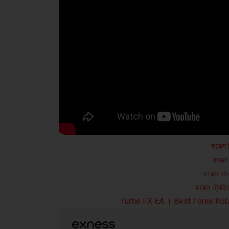
ফরেক্স
ফরেক্স
ফরেক্স বা
ফরেক্স ট্রেড
Turtle FX EA । Best Forex Rob