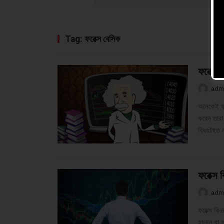
Tag:
ফরেক্স বেসিক
ফরেক্স 
adm
অনেকেই ফর
করেন তারা
বিষয়টাতে 
ফরেক্স 
adm
ফরেক্স কি
হালাল বা 