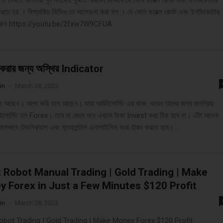
টি দেখলে আপনারা খুব সহজেই বুঝতে পারবেন কিভাবে যে কোন ফরেক্স রোবট এবং ইনডিকেটোর
রতে হয় । বিস্তারিত ভিডিও তে আলোচনা করা হল । যে কোন ফরেক্স রোবট এবং ইনডিকেটোর
রুন https://youtu.be/2fxw7W9CFUA
িং করার জন্য অস্থির Indicator
in
-
March 28, 2023
ন আছেন। আশা করি ভাল আছেন। যারা আউটসোর্সিং এর কাজ করেন তাদের জন্য জনপ্রিয়
োর্সিং হল Forex। তবে না জেনে শুনে এখানে টাকা Invest করা ঠিক হবে না। এঁটা অনেক
লভাবে টেকনিক্যাল এবং ফান্ডামেন্টাল এনালাইসিস করে ট্রেড করতে হবে।...
 Robot Manual Trading | Gold Trading | Make
 Forex in Just a Few Minutes $120 Profit
in
-
March 28, 2023
obot Trading | Gold Trading | Make Money Forex $120 Profit