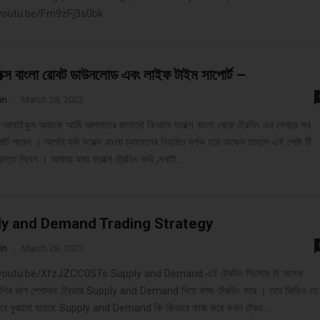
/youtu.be/Fm9zFj3s0bk
েক্স বাংলা রোবট ডাউনলোড এবং লাইফ টাইম সাপোর্ট –
in
-
March 28, 2023
আলাইকুম আজকে আমি আপনাদের জানাবো কিভাবে ফরেক্স বাংলা থেকে ট্রেডিং এর বেপারে সব
র্ট পাবেন । আপনি যদি ফরেক্স বাংলা চ্যানেলের নিয়মিত দর্শক হয়ে থাকেন তাহলে এই পোষ্ট টি
ুত্ত দিবেন । আমারা যারা ফরেক্স ট্রেডিং করি ,সবাই...
y and Demand Trading Strategy
in
-
March 28, 2023
youtu.be/XfzJZCC0STs Supply and Demand এই ট্রেডিং সিস্টেম টা অনেক
বেশির ভাগ পেশাদার ট্রেডার Supply and Demand নিয়ে কাজ ট্রেডিং করে । তবে ভিডিও তে
র ভাবে বুঝানো হয়েছে Supply and Demand কি কিভাবে কাজ করে কখন ট্রেড...