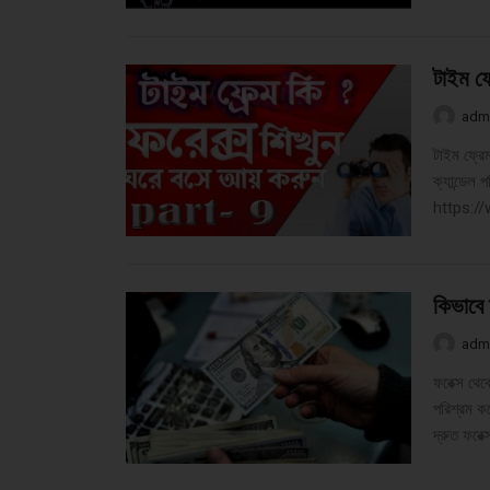
টাইম ফ্
adm
টাইম ফ্রেম 
ক্যান্ডেল 
https:/
কিভাবে 
adm
ফরেক্স থে
পরিশ্রম কর
দ্রুত ফরে