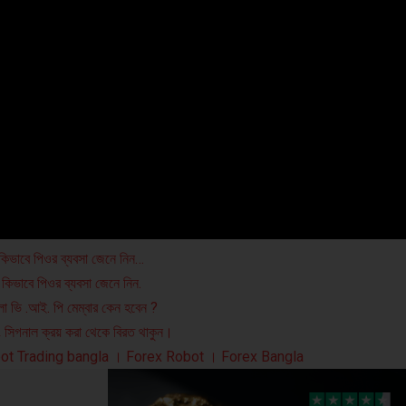
 কিভাবে পিওর ব্যবসা জেনে নিন…
 কিভাবে পিওর ব্যবসা জেনে নিন.
ংলা ভি .আই. পি মেম্বার কেন হবেন ?
িং সিগনাল ক্রয় করা থেকে বিরত থাকুন।
ot Trading bangla । Forex Robot । Forex Bangla