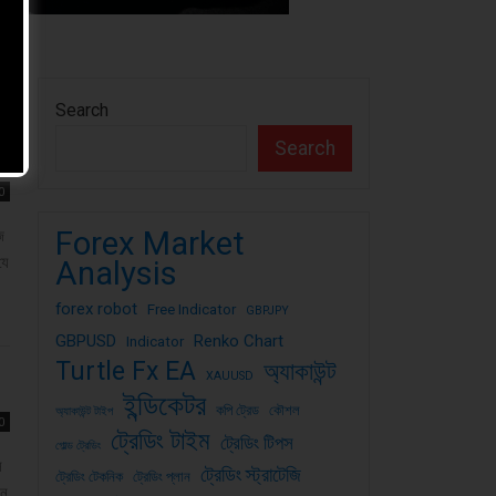
Search
Search
0
Forex Market
জ
যে
Analysis
forex robot
Free Indicator
GBPJPY
GBPUSD
Renko Chart
Indicator
Turtle Fx EA
অ্যাকাউন্ট
XAUUSD
ইন্ডিকেটর
কপি ট্রেড
কৌশল
অ্যাকাউন্ট টাইপ
0
ট্রেডিং টাইম
ট্রেডিং টিপস
গোল্ড ট্রেডিং
স
ট্রেডিং স্ট্রাটেজি
ট্রেডিং টেকনিক
ট্রেডিং প্লান
েন