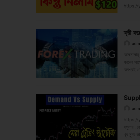
https:/
ফ্রী ফর
adm
আসসালামু-
ধরনের সাপো
অবশ্যই গুর
Suppl
adm
https://
পপুলার , 
খুব সুন্দ