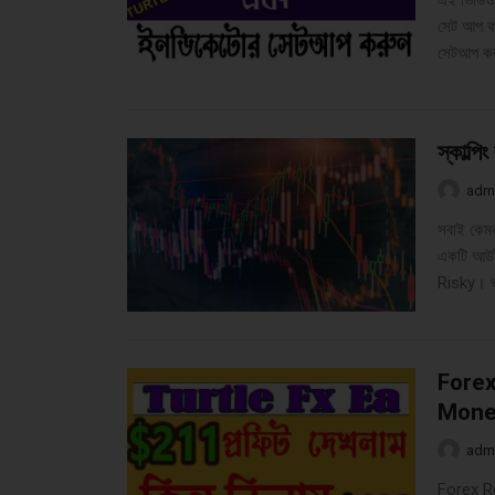
এই ভিডিও 
সেট আপ ক
সেটআপ ক
স্কাল্প
adm
সবাই কেম
একটি আউটস
Risky। ভা
Forex
Money
adm
Forex R