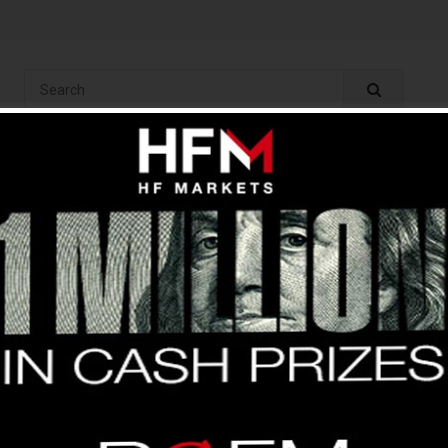
ং
অ্যানালাইসিস
ইন্ডিকেটর
বেসিক
ব্রোকার
কপি ট্রেড
ফ