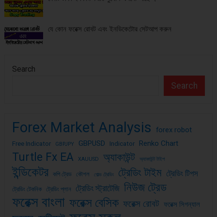
যে কোন ফরেক্স রোবট এবং ইনডিকেটোর সেটআপ করুন
Search
Search
Forex Market Analysis
forex robot
GBPUSD
Renko Chart
Free Indicator
Indicator
GBPJPY
Turtle Fx EA
অ্যাকাউন্ট
XAUUSD
অ্যাকাউন্ট টাইপ
ইন্ডিকেটর
ট্রেডিং টাইম
ট্রেডিং টিপস
কপি ট্রেড
কৌশল
গোল্ড ট্রেডিং
নিউজ ট্রেড
ট্রেডিং স্ট্রাটেজি
ট্রেডিং টেকনিক
ট্রেডিং প্লান
ফরেক্স বাংলা
ফরেক্স বেসিক
ফরেক্স রোবট
ফরেক্স সিগন্যাল