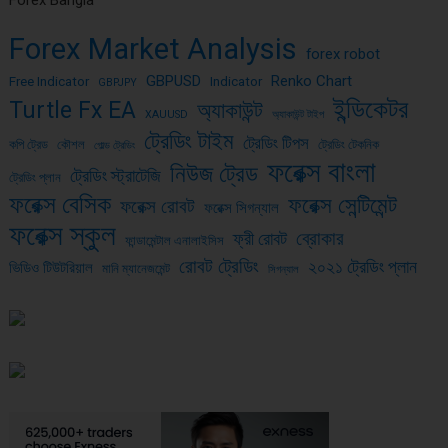
Forex Market Analysis
forex robot
GBPUSD
Renko Chart
Free Indicator
Indicator
GBPJPY
ইন্ডিকেটর
Turtle Fx EA
অ্যাকাউন্ট
XAUUSD
অ্যাকাউন্ট টাইপ
ট্রেডিং টাইম
ট্রেডিং টিপস
কপি ট্রেড
কৌশল
ট্রেডিং টেকনিক
গোল্ড ট্রেডিং
ফরেক্স বাংলা
নিউজ ট্রেড
ট্রেডিং স্ট্রাটেজি
ট্রেডিং প্লান
ফরেক্স বেসিক
ফরেক্স সেন্টিমেন্ট
ফরেক্স রোবট
ফরেক্স সিগন্যাল
ফরেক্স স্কুল
ব্রোকার
ফ্রী রোবট
ফান্ডামেন্টাল এনালাইসিস
রোবট ট্রেডিং
২০২১ ট্রেডিং প্লান
ভিডিও টিউটরিয়াল
মানি ম্যানেজমেন্ট
সিগন্যাল