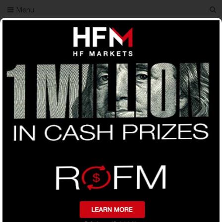
Menu
You Are Here
Home
অ্যানালাইসিস
Renko Chart Forex
Trading Strategy
Renko Chart Forex Trading Strategy
0
Tweet on Twitter
Share on Facebook