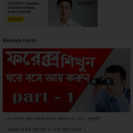
Random Posts
এই পোস্ট টা পরলে আপনার ট্রেডের প্রফিটও বেড়ে যাবে। গ্যারান্টি!!
Turtle FX EA রোবট দিয়ে ৭১ ডলার প্রফিট করলাম ।