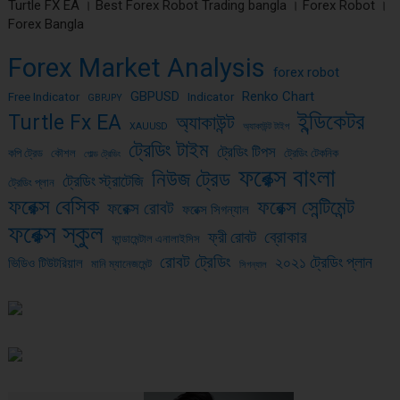
Turtle FX EA । Best Forex Robot Trading bangla । Forex Robot ।
Forex Bangla
Forex Market Analysis
forex robot
GBPUSD
Renko Chart
Free Indicator
Indicator
GBPJPY
ইন্ডিকেটর
Turtle Fx EA
অ্যাকাউন্ট
XAUUSD
অ্যাকাউন্ট টাইপ
ট্রেডিং টাইম
ট্রেডিং টিপস
কপি ট্রেড
কৌশল
ট্রেডিং টেকনিক
গোল্ড ট্রেডিং
ফরেক্স বাংলা
নিউজ ট্রেড
ট্রেডিং স্ট্রাটেজি
ট্রেডিং প্লান
ফরেক্স বেসিক
ফরেক্স সেন্টিমেন্ট
ফরেক্স রোবট
ফরেক্স সিগন্যাল
ফরেক্স স্কুল
ব্রোকার
ফ্রী রোবট
ফান্ডামেন্টাল এনালাইসিস
রোবট ট্রেডিং
২০২১ ট্রেডিং প্লান
ভিডিও টিউটরিয়াল
মানি ম্যানেজমেন্ট
সিগন্যাল