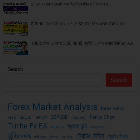
যে কোন ফরেক্স রোবট এবং ইনডিকেটোর সেটআপ করুন
$2000 ডিপোজিট করে ৮ মাসে $2,31,923 রোবট ট্রেডিং করে
100$ থেকে ১ বছরে 2,50,000$ প্রফিট ১ লাখ ডলার Withdraw
Search
Search
Forex Market Analysis
forex robot
GBPUSD
Renko Chart
Free Indicator
Indicator
GBPJPY
Turtle Fx EA
অ্যাকাউন্ট
XAUUSD
অ্যাকাউন্ট টাইপ
ইন্ডিকেটর
ট্রেডিং টাইম
ট্রেডিং টিপস
কপি ট্রেড
কৌশল
গোল্ড ট্রেডিং