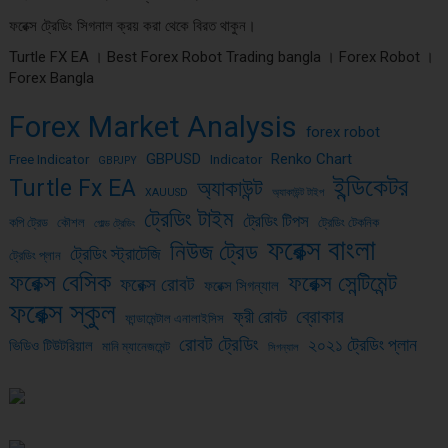
ফরেক্স ট্রেডিং সিগনাল ক্রয় করা থেকে বিরত থাকুন।
Turtle FX EA । Best Forex Robot Trading bangla । Forex Robot ।
Forex Bangla
Forex Market Analysis
forex robot
GBPUSD
Renko Chart
Free Indicator
Indicator
GBPJPY
ইন্ডিকেটর
Turtle Fx EA
অ্যাকাউন্ট
XAUUSD
অ্যাকাউন্ট টাইপ
ট্রেডিং টাইম
ট্রেডিং টিপস
কপি ট্রেড
কৌশল
ট্রেডিং টেকনিক
গোল্ড ট্রেডিং
ফরেক্স বাংলা
নিউজ ট্রেড
ট্রেডিং স্ট্রাটেজি
ট্রেডিং প্লান
ফরেক্স বেসিক
ফরেক্স সেন্টিমেন্ট
ফরেক্স রোবট
ফরেক্স সিগন্যাল
ফরেক্স স্কুল
ব্রোকার
ফ্রী রোবট
ফান্ডামেন্টাল এনালাইসিস
রোবট ট্রেডিং
২০২১ ট্রেডিং প্লান
ভিডিও টিউটরিয়াল
মানি ম্যানেজমেন্ট
সিগন্যাল