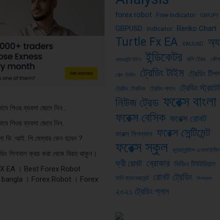
forex robot
Free Indicator
GBPJPY
GBPUSD
Renko Chart
Indicator
Turtle Fx EA
অ্য
XAUUSD
ইন্ডিকেটর
কপি ট্রেড
কৌ
অ্যাকাউন্ট টাইপ
ট্রেডিং টাইম
ট্রেডিং টিপ
গোল্ড ট্রেডিং
ট্রেডিং স্ট্রাটে
ট্রেডিং টেকনিক
ট্রেডিং প্লান
ফরেক্স বাংলা
নিউজ ট্রেড
ভাবে পিওর ব্যবসা জেনে নিন…
ফরেক্স বেসিক
ফরেক্স রোবট
ভাবে পিওর ব্যবসা জেনে নিন.
ফরেক্স সেন্টিমেন্ট
ফরেক্স সিগন্যাল
ংলা ভি .আই. পি মেম্বার কেন হবেন ?
ফরেক্স স্কুল
ফান্ডামেন্টাল এনালাইসি
রেডিং সিগনাল ক্রয় করা থেকে বিরত থাকুন।
ব্রোকার
ফ্রী রোবট
ভিডিও টিউটরিয়াল
FX EA । Best Forex Robot
রোবট ট্রেডিং
মানি ম্যানেজমেন্ট
 bangla । Forex Robot । Forex
সিগন্যাল
২০২১ ট্রেডিং প্লান