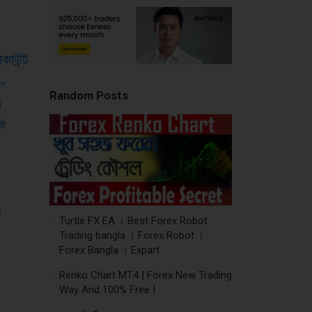
াকাউন্ট
শল
Random Posts
স
জি
স
Turtle FX EA । Best Forex Robot
Trading bangla । Forex Robot ।
Forex Bangla । Expart
Renko Chart MT4 | Forex New Trading
Way And 100% Free |