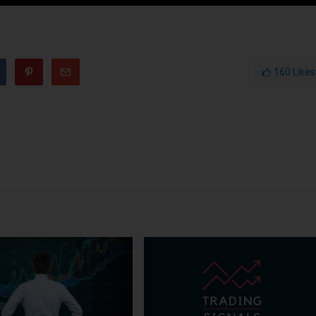
160
Likes