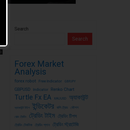
Search
Search
0
Forex Market
Analysis
forex robot
Free Indicator
GBPJPY
GBPUSD
Renko Chart
Indicator
Turtle Fx EA
অ্যাকাউন্ট
XAUUSD
ইন্ডিকেটর
কপি ট্রেড
কৌশল
অ্যাকাউন্ট টাইপ
ট্রেডিং টাইম
ট্রেডিং টিপস
গোল্ড ট্রেডিং
ট্রেডিং স্ট্রাটেজি
ট্রেডিং টেকনিক
ট্রেডিং প্লান