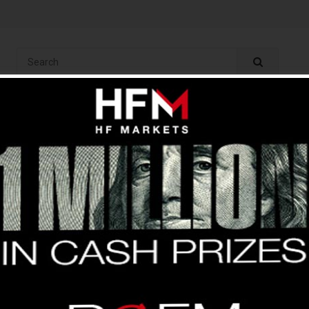
ং
অ্যানালাইসিস
ইন্ডিকেটর
বেসিক
ব্রোকার
কপি ট্রেড
ফ