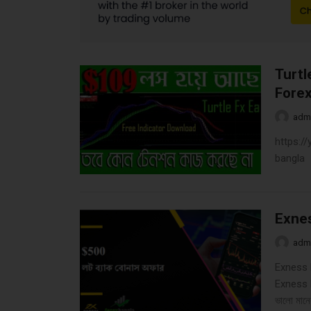
Turtl
Forex
adm
https:/
bangla 
Exnes
adm
Exness Bo
Exness Bo
ভালো মানের