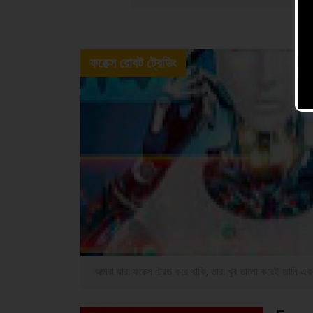
ফরেক্স রোবট ট্রেডিং
আমরা যারা ফরেক্স ট্রেড করে থাকি, তারা খুব ভালো করেই জান