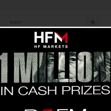
ং
অ্যানালাইসিস
ইন্ডিকেটর
বেসিক
ব্রোকার
কপি ট্রেড
ফ