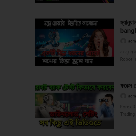
ম্যানু
bangl
adm
ম্যানুয়
Robot ।
ফরেক্স র
adm
Forex Ro
Trading