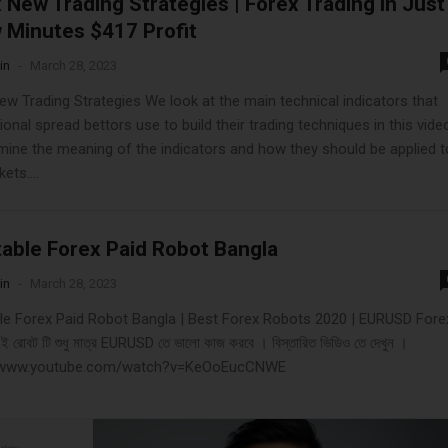
 New Trading Strategies | Forex Trading in Just
 Minutes $417 Profit
in
-
March 28, 2023
ew Trading Strategies We look at the main technical indicators that
onal spread bettors use to build their trading techniques in this vide
ine the meaning of the indicators and how they should be applied t
ets....
table Forex Paid Robot Bangla
in
-
March 28, 2023
ble Forex Paid Robot Bangla | Best Forex Robots 2020 | EURUSD Fore
রোবট টি শুধু মাত্র EURUSD তে ভালো কাজ করবে । বিস্তারিত ভিডিও তে দেখুন ।
//www.youtube.com/watch?v=KeOoEucCNWE