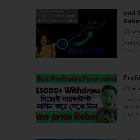
mt4 S
Robot
adm
mt4 Swi
Strateg
Profi
adm
Profitabl
হয়েছে ভিড
https: