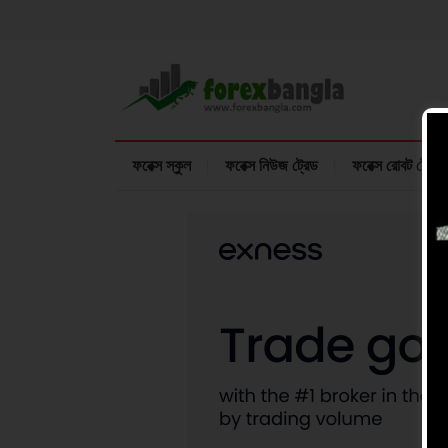
ফরেক্স স্কুল
ফরেক্স নিউজ ট্রেড
ফরেক্স রোবট ট্রেডি