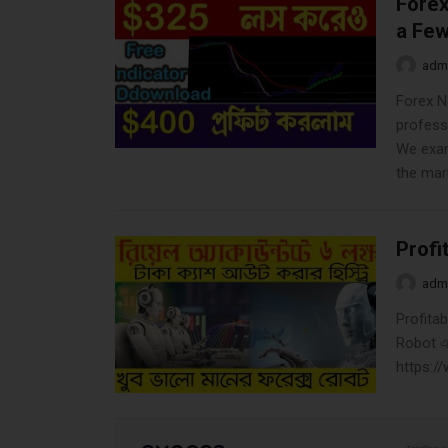
Forex
a Few
adm
Forex N
professi
We exam
the mark
Profi
adm
Profita
Robot এই 
https: