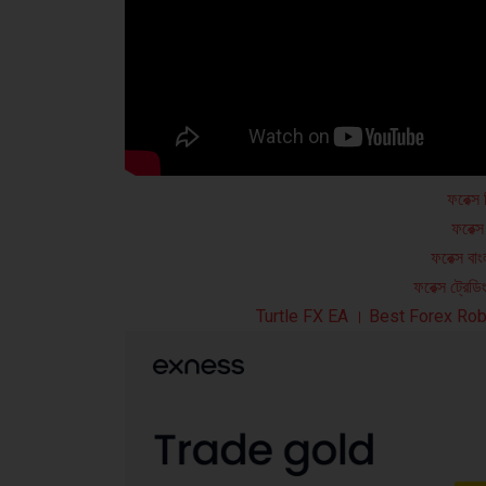
ফরেক্স
ফরেক্স
ফরেক্স বা
ফরেক্স ট্রেড
Turtle FX EA । Best Forex Rob