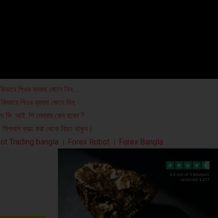
 কিভাবে পিওর ব্যবসা জেনে নিন…
 কিভাবে পিওর ব্যবসা জেনে নিন.
ংলা ভি .আই. পি মেম্বার কেন হবেন ?
িং সিগনাল ক্রয় করা থেকে বিরত থাকুন।
ot Trading bangla । Forex Robot । Forex Bangla