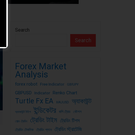
Search
Search
Forex Market
Analysis
forex robot
Free Indicator
GBPJPY
GBPUSD
Renko Chart
Indicator
Turtle Fx EA
অ্যাকাউন্ট
XAUUSD
ইন্ডিকেটর
কপি ট্রেড
কৌশল
অ্যাকাউন্ট টাইপ
ট্রেডিং টাইম
ট্রেডিং টিপস
গোল্ড ট্রেডিং
ট্রেডিং স্ট্রাটেজি
ট্রেডিং টেকনিক
ট্রেডিং প্লান