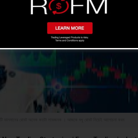
ি একটি ভালমানের রোবট অনেক কতটা লাভজনক । আজকে শুধু রোবট নিয়েই আলোচনা করব