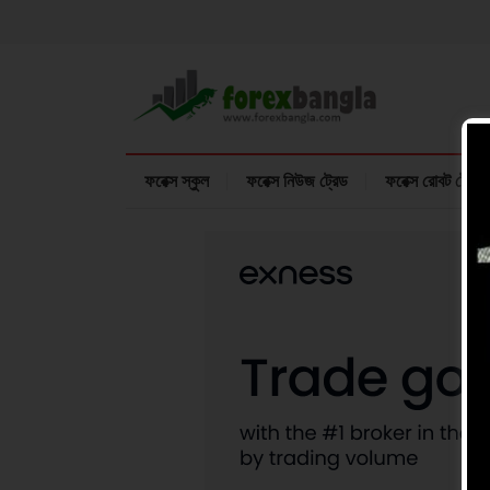
ফরেক্স স্কুল
ফরেক্স নিউজ ট্রেড
ফরেক্স রোবট ট্রেডি