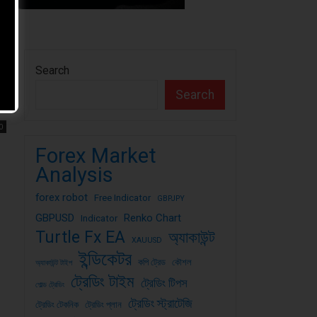
Search
Search
0
Forex Market
Analysis
forex robot
Free Indicator
GBPJPY
GBPUSD
Renko Chart
Indicator
Turtle Fx EA
অ্যাকাউন্ট
XAUUSD
ইন্ডিকেটর
কপি ট্রেড
কৌশল
অ্যাকাউন্ট টাইপ
ট্রেডিং টাইম
ট্রেডিং টিপস
গোল্ড ট্রেডিং
ট্রেডিং স্ট্রাটেজি
ট্রেডিং টেকনিক
ট্রেডিং প্লান