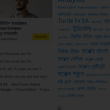
forex robot
Free Indicator
GBPJPY
GBPUSD
Renko Chart
Indicator
Turtle Fx EA
অ্য
XAUUSD
ইন্ডিকেটর
কপি ট্রেড
কৌ
অ্যাকাউন্ট টাইপ
ট্রেডিং টাইম
ট্রেডিং টিপ
গোল্ড ট্রেডিং
ট্রেডিং স্ট্রাটে
ট্রেডিং টেকনিক
ট্রেডিং প্লান
ফরেক্স বাংলা
নিউজ ট্রেড
ভাবে পিওর ব্যবসা জেনে নিন…
ফরেক্স বেসিক
ফরেক্স রোবট
ভাবে পিওর ব্যবসা জেনে নিন.
ফরেক্স সেন্টিমেন্ট
ফরেক্স সিগন্যাল
ংলা ভি .আই. পি মেম্বার কেন হবেন ?
ফরেক্স স্কুল
ফান্ডামেন্টাল এনালাইসি
রেডিং সিগনাল ক্রয় করা থেকে বিরত থাকুন।
ব্রোকার
ফ্রী রোবট
ভিডিও টিউটরিয়াল
FX EA । Best Forex Robot
রোবট ট্রেডিং
মানি ম্যানেজমেন্ট
 bangla । Forex Robot । Forex
সিগন্যাল
২০২১ ট্রেডিং প্লান