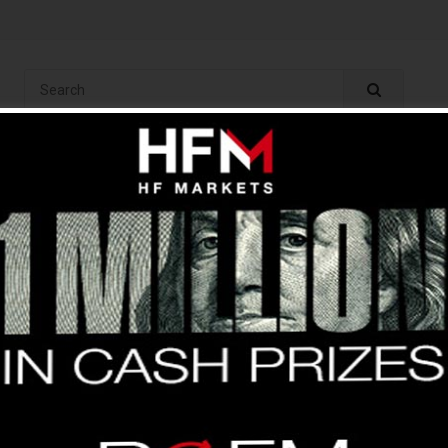
ং
অ্যানালাইসিস
ইন্ডিকেটর
বেসিক
ব্রোকার
কপি ট্রেড
ফ