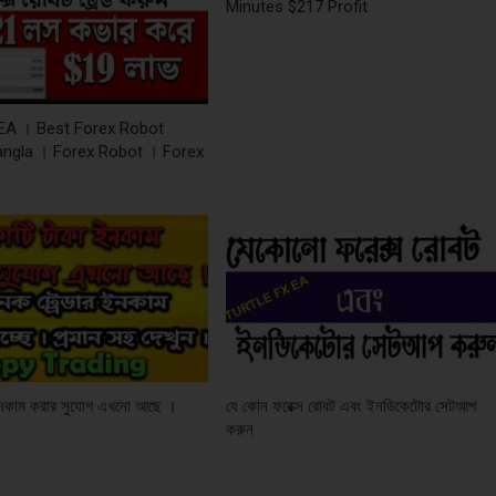
Minutes $217 Profit
 EA । Best Forex Robot
angla । Forex Robot । Forex
ইনকাম করার সুযোগ এখনো আছে ।
যে কোন ফরেক্স রোবট এবং ইনডিকেটোর সেটআপ
করুন