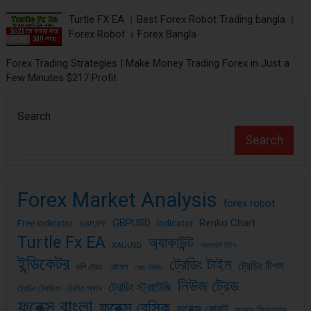
Turtle FX EA । Best Forex Robot Trading bangla ।
Forex Robot । Forex Bangla
Forex Trading Strategies | Make Money Trading Forex in Just a
Few Minutes $217 Profit
Search
Search
Forex Market Analysis
forex robot
GBPUSD
Renko Chart
Free Indicator
Indicator
GBPJPY
Turtle Fx EA
অ্যাকাউন্ট
XAUUSD
অ্যাকাউন্ট টাইপ
ইন্ডিকেটর
ট্রেডিং টাইম
ট্রেডিং টিপস
কপি ট্রেড
কৌশল
গোল্ড ট্রেডিং
নিউজ ট্রেড
ট্রেডিং স্ট্রাটেজি
ট্রেডিং টেকনিক
ট্রেডিং প্লান
ফরেক্স বাংলা
ফরেক্স বেসিক
ফরেক্স রোবট
ফরেক্স সিগন্যাল