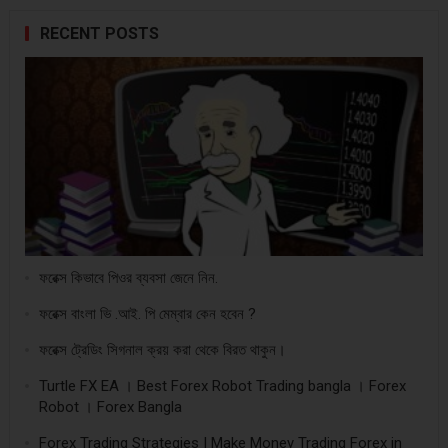
RECENT POSTS
ফরেক্স কিভাবে পিওর ব্যবসা জেনে নিন.
ফরেক্স বাংলা ভি .আই. পি মেম্বার কেন হবেন ?
ফরেক্স ট্রেডিং সিগনাল ক্রয় করা থেকে বিরত থাকুন।
Turtle FX EA । Best Forex Robot Trading bangla । Forex
Robot । Forex Bangla
Forex Trading Strategies | Make Money Trading Forex in