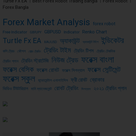
Turtle FX EA । Best Forex Robot Trading bangla । Forex Robot ।
Forex Bangla
Forex Market Analysis
forex robot
GBPUSD
Renko Chart
Free Indicator
Indicator
GBPJPY
ইন্ডিকেটর
Turtle Fx EA
অ্যাকাউন্ট
XAUUSD
অ্যাকাউন্ট টাইপ
ট্রেডিং টাইম
ট্রেডিং টিপস
কপি ট্রেড
কৌশল
ট্রেডিং টেকনিক
গোল্ড ট্রেডিং
ফরেক্স বাংলা
নিউজ ট্রেড
ট্রেডিং স্ট্রাটেজি
ট্রেডিং প্লান
ফরেক্স বেসিক
ফরেক্স সেন্টিমেন্ট
ফরেক্স রোবট
ফরেক্স সিগন্যাল
ফরেক্স স্কুল
ব্রোকার
ফ্রী রোবট
ফান্ডামেন্টাল এনালাইসিস
রোবট ট্রেডিং
২০২১ ট্রেডিং প্লান
ভিডিও টিউটরিয়াল
মানি ম্যানেজমেন্ট
সিগন্যাল