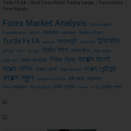
Turtle FX EA । Best Forex Robot Trading bangla । Forex Robot ।
Forex Bangla
Forex Market Analysis
forex robot
GBPUSD
Renko Chart
Free Indicator
Indicator
GBPJPY
ইন্ডিকেটর
Turtle Fx EA
অ্যাকাউন্ট
XAUUSD
অ্যাকাউন্ট টাইপ
ট্রেডিং টাইম
ট্রেডিং টিপস
কপি ট্রেড
কৌশল
ট্রেডিং টেকনিক
গোল্ড ট্রেডিং
ফরেক্স বাংলা
নিউজ ট্রেড
ট্রেডিং স্ট্রাটেজি
ট্রেডিং প্লান
ফরেক্স বেসিক
ফরেক্স সেন্টিমেন্ট
ফরেক্স রোবট
ফরেক্স সিগন্যাল
ফরেক্স স্কুল
ব্রোকার
ফ্রী রোবট
ফান্ডামেন্টাল এনালাইসিস
রোবট ট্রেডিং
২০২১ ট্রেডিং প্লান
ভিডিও টিউটরিয়াল
মানি ম্যানেজমেন্ট
সিগন্যাল