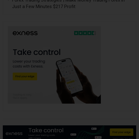
Forex Trading Strategies | Make Money Trading Forex in
Just a Few Minutes $217 Profit