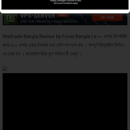
Weltrade Bangla Review by Forex Bangla | e ৫০ ডলার ডিপোজিট
করে ৬০০ ডলার এবার ইনকাম হবে বেশি লস হবে কম । সম্পূর্ণ বিস্তারিত ভিডিও
তে দেয়া হল । মনোযোগ দিয়ে ফুল ভিডিও টি দেখুন ।