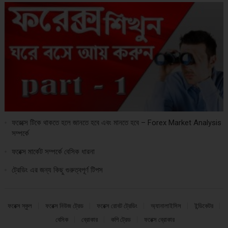
ফরেক্সে টিকে থাকতে হলে জানতে হবে এবং মানতে হবে – Forex Market Analysis
সম্পর্কে
ফরেক্স মার্কেট সম্পর্কে বেসিক ধারনা
ট্রেডিং এর জন্য কিছু গুরুত্বপূর্ণ টিপস
ফরেক্স স্কুল
ফরেক্স নিউজ ট্রেড
ফরেক্স রোবট ট্রেডিং
অ্যানালাইসিস
ইন্ডিকেটর
বেসিক
ব্রোকার
কপি ট্রেড
ফরেক্স ব্রোকার