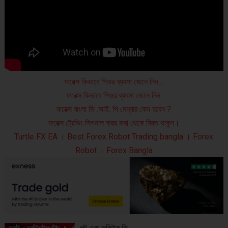
ফরেক্স কিভাবে পিওর ব্যবসা জেনে নিন…
ফরেক্স কিভাবে পিওর ব্যবসা জেনে নিন.
ফরেক্স বাংলা ভি .আই. পি মেম্বার কেন হবেন ?
ফরেক্স ট্রেডিং সিগনাল ক্রয় করা থেকে বিরত থাকুন।
Turtle FX EA । Best Forex Robot Trading bangla । Forex
Robot । Forex Bangla
লট এবং ভলিউম কি