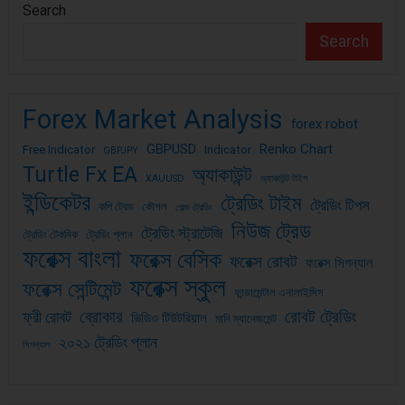
Search
Search
Forex Market Analysis
forex robot
GBPUSD
Renko Chart
Free Indicator
Indicator
GBPJPY
Turtle Fx EA
অ্যাকাউন্ট
XAUUSD
অ্যাকাউন্ট টাইপ
ইন্ডিকেটর
ট্রেডিং টাইম
ট্রেডিং টিপস
কপি ট্রেড
কৌশল
গোল্ড ট্রেডিং
নিউজ ট্রেড
ট্রেডিং স্ট্রাটেজি
ট্রেডিং টেকনিক
ট্রেডিং প্লান
ফরেক্স বাংলা
ফরেক্স বেসিক
ফরেক্স রোবট
ফরেক্স সিগন্যাল
ফরেক্স স্কুল
ফরেক্স সেন্টিমেন্ট
ফান্ডামেন্টাল এনালাইসিস
ব্রোকার
রোবট ট্রেডিং
ফ্রী রোবট
ভিডিও টিউটরিয়াল
মানি ম্যানেজমেন্ট
২০২১ ট্রেডিং প্লান
সিগন্যাল